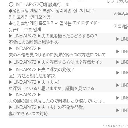
レプリカス
⭕️LINE：APK72⭕️相談進行しま
♣성인pc방 게임 목록말로 정리하면, 질문에 나온
카톡/텔
인디고게임·인디오게임·
♣성인pc방 게임 목록여기서 말하는 “다이아(다이아
카톡/텔
등급)”는 보통 업계
▶ LINE:APK72 ▶夫の風を疑ったらどうするの？
▶ LIN
不倫による離婚と慰謝料の
▶ LINE:APK72 ▶
▶ LIN
夫の不倫を見つけるのに効果的な5つの方法について
▶ LINE:APK72 ▶夫を浮気する方法は？浮気サイン
▶ LIN
▶ LINE:APK72 ▶夫に浮気の兆候？
▶ LIN
区別方法と対応法を解説
▶ LINE:APK72 ▶夫（夫人）
▶ LIN
が浮気していると思いますが、証拠を見つける
▶ LINE:APK72 ▶
▶ LIN
夫の風の証を発見したので離婚したり悩んでいます。
▶ LINE:APK72 ▶夫（夫）の不倫が発覚。
▶ LIN
妻ができる3つの対​​応
1.
2.
3.
4.
5.
6.
7.
l
8
l
9