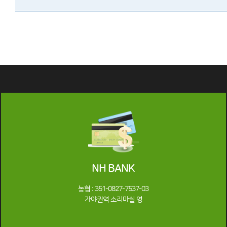
NH BANK
농협 : 351-0827-7537-03
가야권역 소리마실 영