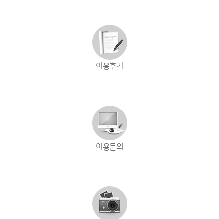
이용후기
이용문의