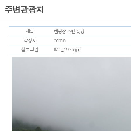
주변관광지
제목
캠핑장 주변 풍경
작성자
admin
첨부 파일
IMG_1936.jpg